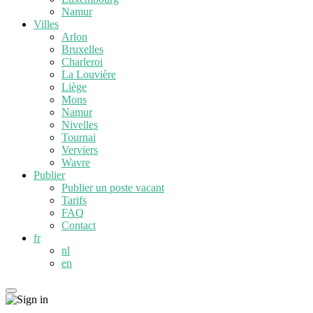
Namur
Villes
Arlon
Bruxelles
Charleroi
La Louvière
Liège
Mons
Namur
Nivelles
Tournai
Verviers
Wavre
Publier
Publier un poste vacant
Tarifs
FAQ
Contact
fr
nl
en