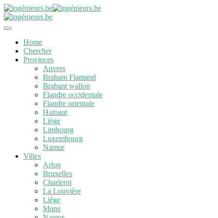
Home
Chercher
Provinces
Anvers
Brabant Flamand
Brabant wallon
Flandre occidentale
Flandre orientale
Hainaut
Liège
Limbourg
Luxembourg
Namur
Villes
Arlon
Bruxelles
Charleroi
La Louvière
Liège
Mons
Namur