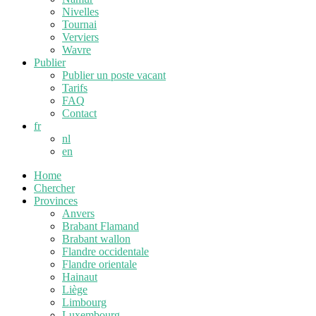
Nivelles
Tournai
Verviers
Wavre
Publier
Publier un poste vacant
Tarifs
FAQ
Contact
fr
nl
en
Home
Chercher
Provinces
Anvers
Brabant Flamand
Brabant wallon
Flandre occidentale
Flandre orientale
Hainaut
Liège
Limbourg
Luxembourg