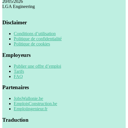
20/05/2026
LGA Engineering
Disclaimer
Conditions d’utilisation
Politique de confidentialité
Politique de cookies
Employeurs
Publier une offre d’emploi
Tarifs
FAQ
Partenaires
JobsWallonie.be
EmploisConstruction.be
Emploiingenieur.fr
Traduction