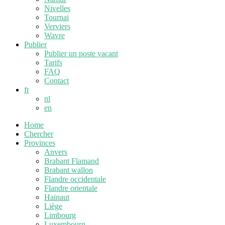
Nivelles
Tournai
Verviers
Wavre
Publier
Publier un poste vacant
Tarifs
FAQ
Contact
fr
nl
en
Home
Chercher
Provinces
Anvers
Brabant Flamand
Brabant wallon
Flandre occidentale
Flandre orientale
Hainaut
Liège
Limbourg
Luxembourg