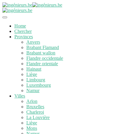
Home
Chercher
Provinces
Anvers
Brabant Flamand
Brabant wallon
Flandre occidentale
Flandre orientale
Hainaut
Liège
Limbourg
Luxembourg
Namur
Villes
Arlon
Bruxelles
Charleroi
La Louvière
Liège
Mons
Namur