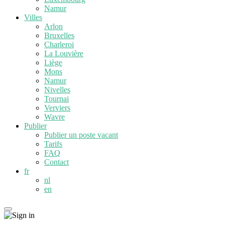
Namur
Villes
Arlon
Bruxelles
Charleroi
La Louvière
Liège
Mons
Namur
Nivelles
Tournai
Verviers
Wavre
Publier
Publier un poste vacant
Tarifs
FAQ
Contact
fr
nl
en